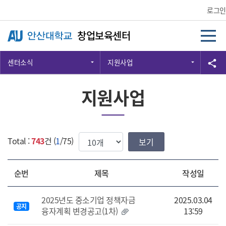
Skip Menu
로그인
창업보육센터
센터소식
지원사업
공
share
지원사업
한번에 보여질 게시물 갯수
Total :
743
건 (
1
/75)
순번
제목
작성일
2025년도 중소기업 정책자금
2025.03.04
공지
융자계획 변경공고(1차)
13:59