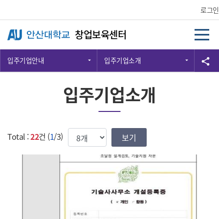
Skip Menu
로그인
창업보육센터
입주기업안내
입주기업소개
공
share
입주기업소개
한번에 보여질 게시물 갯수
Total :
22
건 (
1
/3)