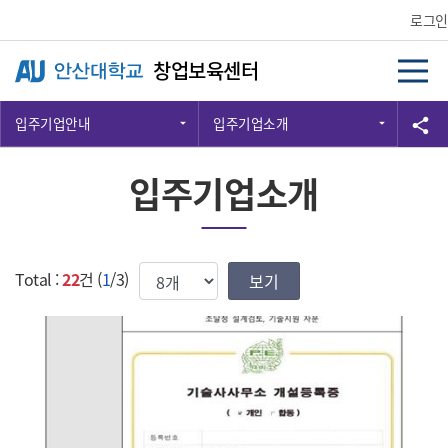
Skip Menu
로그인
창업보육센터
입주기업안내
입주기업소개
공
share
입주기업소개
한번에 보여질 게시물 갯수
Total :
22
건 (
1
/3)