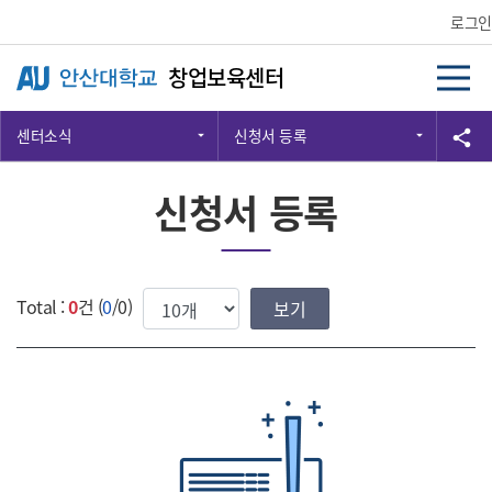
Skip Menu
로그인
창업보육센터
센터소식
신청서 등록
공
share
신청서 등록
한번에 보여질 게시물 갯수
Total :
0
건 (
0
/0)