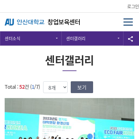
Skip Menu
로그인
창업보육센터
센터소식
센터갤러리
공
share
센터갤러리
한번에 보여질 게시물 갯수
Total :
52
건 (
1
/7)