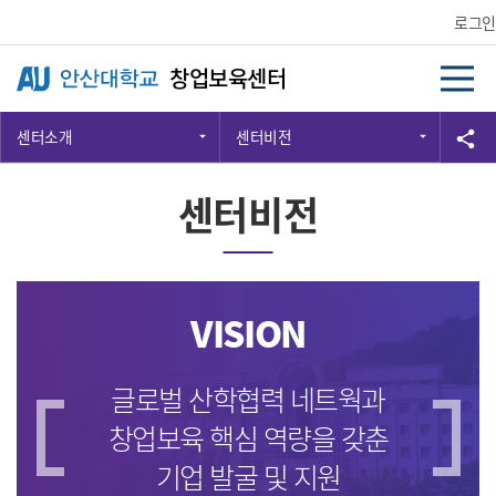
Skip Menu
로그인
창업보육센터
센터소개
센터비전
공
share
센터비전
VISION
글로벌 산학협력 네트웍과
창업보육 핵심 역량을 갖춘
기업 발굴 및 지원